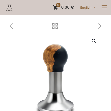
0
0,00 €
English