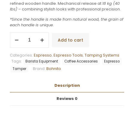
refined wooden handle. Mechanical release at
18 kg (40
lbs)
– combining stylish looks with professional precision.
*Since the handle is made from natural wood, the grain of
each handle is unique.
Bohnito
Add to cart
Impact
Pro
4
Categories:
Espresso
,
Espresso Tools
,
Tamping Systems
Wood
Tags:
Barista Equipment
Coffee Accessories
Espresso
quantity
Brand:
Bohnito
Tamper
Description
Reviews
0