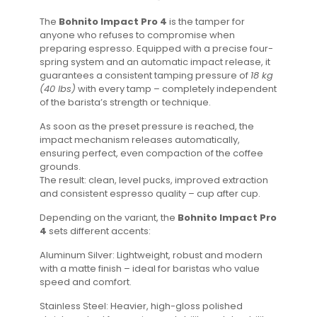
The
Bohnito Impact Pro 4
is the tamper for
anyone who refuses to compromise when
preparing espresso. Equipped with a precise four-
spring system and an automatic impact release, it
guarantees a consistent tamping pressure of
18 kg
(40 lbs)
with every tamp – completely independent
of the barista’s strength or technique.
As soon as the preset pressure is reached, the
impact mechanism releases automatically,
ensuring perfect, even compaction of the coffee
grounds.
The result: clean, level pucks, improved extraction
and consistent espresso quality – cup after cup.
Depending on the variant, the
Bohnito Impact Pro
4
sets different accents:
Aluminum Silver: Lightweight, robust and modern
with a matte finish – ideal for baristas who value
speed and comfort.
Stainless Steel: Heavier, high-gloss polished