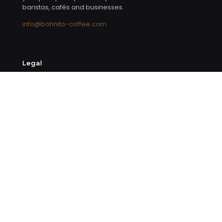
baristas, cafés and businesses.
info@bohnito-coffee.com
Legal
Imprint
Privacy Policy
Right of Withdrawal
Terms & Conditions
Shipping
Cookie Settings