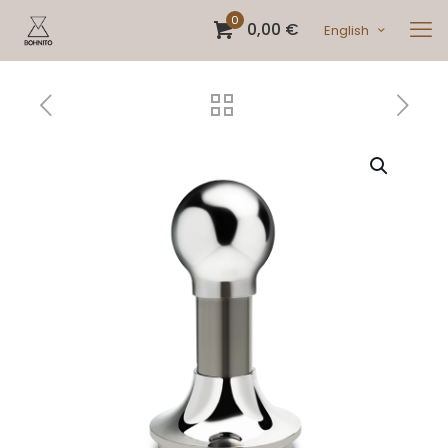
0
0,00 €
English