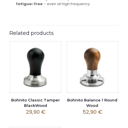
fatigue-free
– even at high frequency.
Related products
Bohnito Classic Tamper
Bohnito Balance 1 Round
BlackWood
Wood
29,90
€
52,90
€