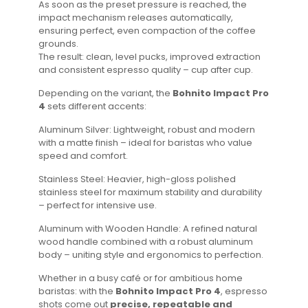
As soon as the preset pressure is reached, the
impact mechanism releases automatically,
ensuring perfect, even compaction of the coffee
grounds.
The result: clean, level pucks, improved extraction
and consistent espresso quality – cup after cup.
Depending on the variant, the
Bohnito Impact Pro
4
sets different accents:
Aluminum Silver: Lightweight, robust and modern
with a matte finish – ideal for baristas who value
speed and comfort.
Stainless Steel: Heavier, high-gloss polished
stainless steel for maximum stability and durability
– perfect for intensive use.
Aluminum with Wooden Handle: A refined natural
wood handle combined with a robust aluminum
body – uniting style and ergonomics to perfection.
Whether in a busy café or for ambitious home
baristas: with the
Bohnito Impact Pro 4
, espresso
shots come out
precise, repeatable and