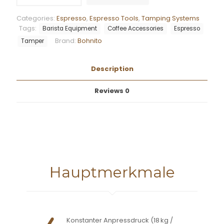
Pro
4
Categories:
Espresso
,
Espresso Tools
,
Tamping Systems
Stainless
Tags:
Barista Equipment
Coffee Accessories
Espresso
Steel
Brand:
Bohnito
quantity
Tamper
Description
Reviews
0
Hauptmerkmale
Konstanter Anpressdruck (18 kg /