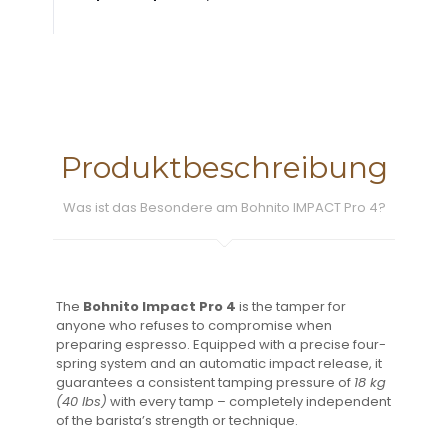
Produktbeschreibung
Was ist das Besondere am Bohnito IMPACT Pro 4?
The
Bohnito Impact Pro 4
is the tamper for
anyone who refuses to compromise when
preparing espresso. Equipped with a precise four-
spring system and an automatic impact release, it
guarantees a consistent tamping pressure of
18 kg
(40 lbs)
with every tamp – completely independent
of the barista’s strength or technique.