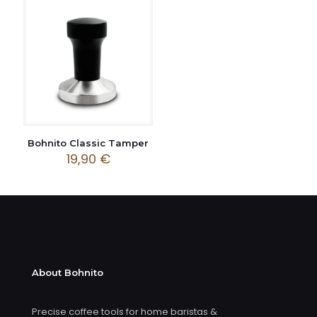
Bohnito Classic Tamper
19,90
€
About Bohnito
Precise coffee tools for home baristas &