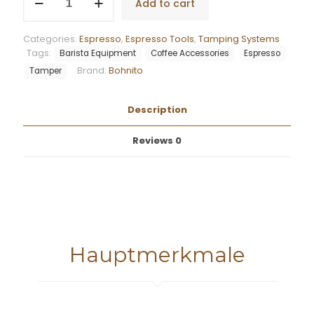
Add to cart
Classic
Tamper
quantity
Categories:
Espresso
,
Espresso Tools
,
Tamping Systems
Tags:
Barista Equipment
Coffee Accessories
Espresso
Brand:
Bohnito
Tamper
Description
Reviews
0
Hauptmerkmale