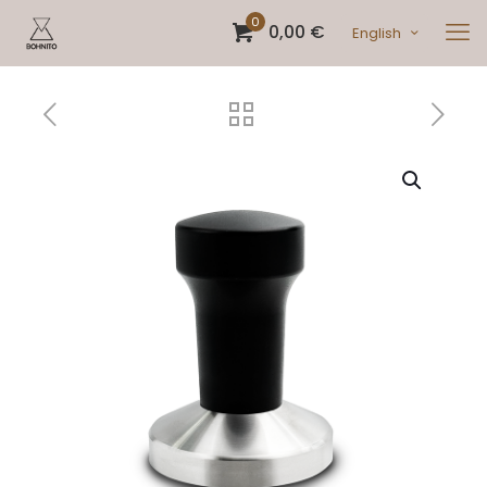
0
0,00 €
English