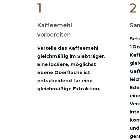
1
2
Kaffeemehl
San
vorbereiten
Set
1 R
Verteile das Kaffeemehl
Kaf
gleichmäßig im Siebträger.
gle
Eine lockere, möglichst
Gefü
ebene Oberfläche ist
lei
entscheidend für eine
Ede
gleichmäßige Extraktion.
ein
Ver
inte
kon
und
gera