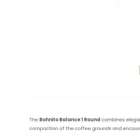
The
Bohnito Balance 1 Round
combines elegant
compaction of the coffee grounds and encourage