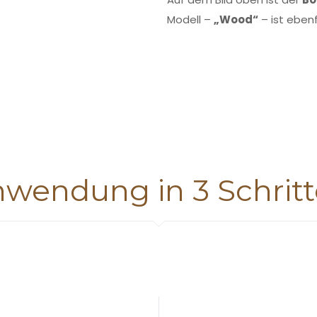
Modell –
„Wood“
– ist ebenf
wendung in 3 Schrit