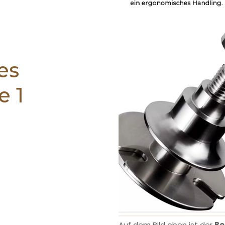
es
 1
Auf dem Bild oben ist der
Bo