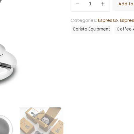
Add to
Balance
1
Categories:
Espresso
,
Espre
Round
Barista Equipment
Coffee 
quantity