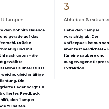
3
ft tampen
Abheben & extrahie
ze den Bohnito Balance
Hebe den Tamper
ound gerade auf das
vorsichtig ab. Der
feemehl. Drücke
Kaffeepuck ist nun san
ichmäßig und mit
aber fest verdichtet – 
hl nach unten – die
für eine saubere und
cht gewölbte
ausgewogene Espress
lstahlbasis unterstützt
Extraktion.
e weiche, gleichmäßige
dichtung. Die
grierte Feder sorgt für
trolliertes Feedback
 hilft, den Tamper
de zu halten.