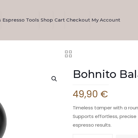
s
Espresso Tools
Shop
Cart
Checkout
My Account
Bohnito Ba
49,90
€
Timeless tamper with a roun
Supports effortless, precise
espresso results.
Bohnito