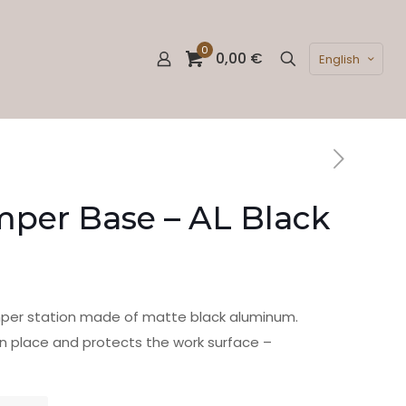
0
0,00 €
English
per Base – AL Black
per station made of matte black aluminum.
n place and protects the work surface –