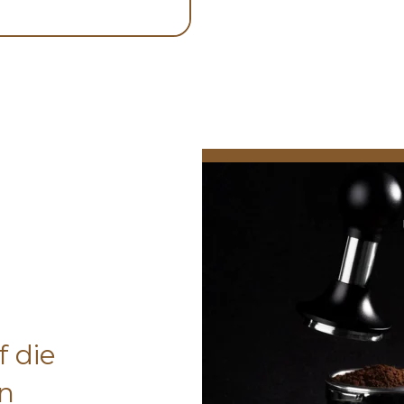
 die
in