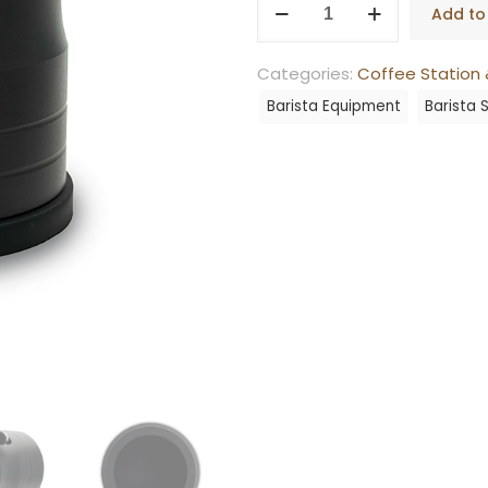
Add to
Tamper
Base
Categories:
Coffee Station 
–
Barista Equipment
Barista 
AL
Black
quantity