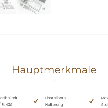
Hauptmerkmale
tibel mit
Einstellbare
Max
/ EK43S
Halterung
Stab