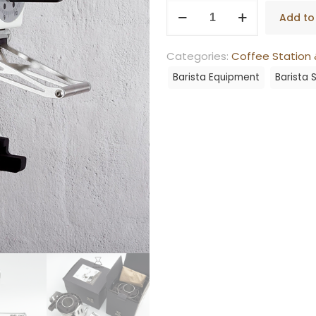
Bohnito
Add to
EK43
Portafilter
Categories:
Coffee Station 
Dock
Barista Equipment
Barista 
Silver
quantity