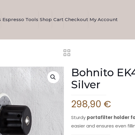
s
Espresso Tools
Shop
Cart
Checkout
My Account
Bohnito EK4
Silver
298,90
€
Sturdy
portafilter holder f
easier and ensures even filli