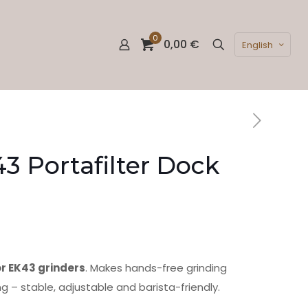
0
0,00 €
English
3 Portafilter Dock
or EK43 grinders
. Makes hands-free grinding
ng – stable, adjustable and barista-friendly.